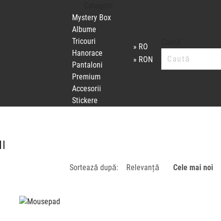
Categorii
Mystery Box
Albume
Tricouri
Caută
RO
Hanorace
RON
Pantaloni
Premium
Accesorii
Stickere
I
Sortează după:
Relevanţă
Cele mai noi