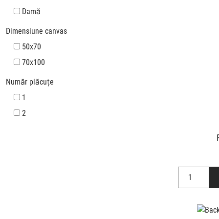
Damă
Dimensiune canvas
50x70
70x100
Număr plăcuțe
1
2