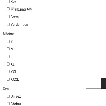
Roz
Alb
Crem
Verde neon
Mărime
S
M
L
XL
XXL
XXXL
Gen
Unisex
Bărbat