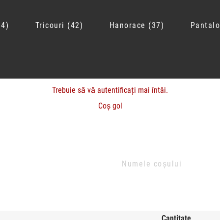
14
Tricouri
42
Hanorace
37
Pantalo
Trebuie să vă autentificați mai întâi.
Coș gol
Cantitate