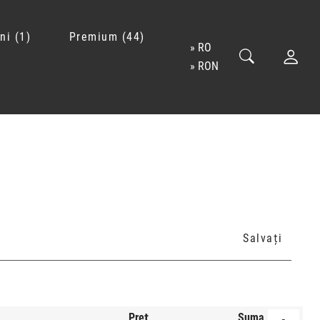
ni
1
Premium
44
RO
RON
Salvați
Preț
Suma