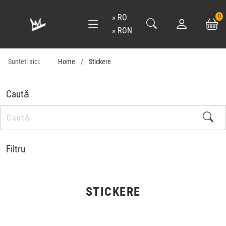
RO
0
RON
Sunteti aici:
Home
Stickere
Caută
Filtru
STICKERE