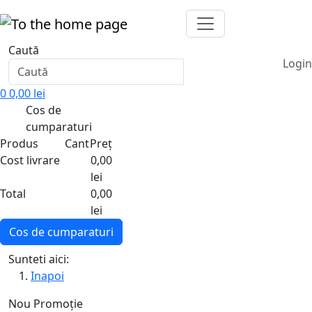
RO
RON
Caută
Login
0
0,00 lei
Cos de
cumparaturi
Produs
Cant
Preț
Cost livrare
0,00
lei
Total
0,00
lei
Cos de cumparaturi
Sunteti aici:
Inapoi
Nou
Promoție